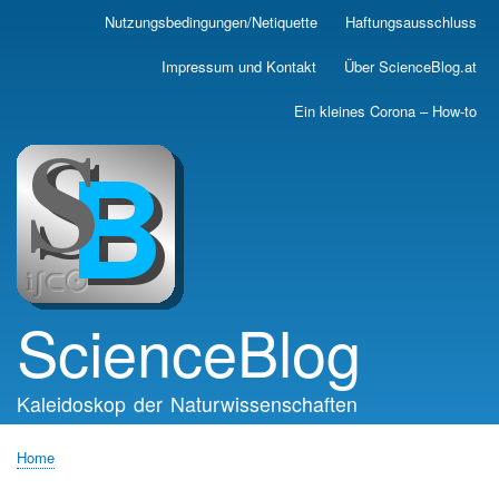
Skip
Nutzungsbedingungen/Netiquette
Haftungsausschluss
Main
to
main
navigation
Impressum und Kontakt
Über ScienceBlog.at
content
Ein kleines Corona – How-to
ScienceBlog
Kaleidoskop der Naturwissenschaften
Home
Breadcrumb