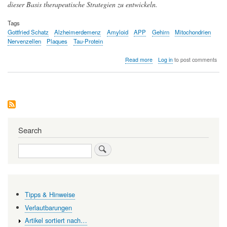
dieser Basis therapeutische Strategien zu entwickeln.
Tags
Gottfried Schatz
Alzheimerdemenz
Amyloid
APP
Gehirn
Mitochondrien
Nervenzellen
Plaques
Tau-Protein
about
Read more
Log in
to post comments
Die
bedrohliche
Alzheimerkrankheit
—
Abschied
vom
Ich
Search
Search
Tipps & Hinweise
Verlautbarungen
Artikel sortiert nach…