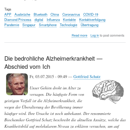
Tags
APP
Ausbrüche
Bluetooth
China
Coronavirus
COVID-19
Diamond Princess
digital
Influenza
Kontakte
Kontaktverfolgung
Pandemie
Singapur
Smartphone
Technologie
Übertragung
about
Read more
Log in
to post comments
Können
Smartphone-
Apps
helfen,
Die bedrohliche Alzheimerkrankheit —
Pandemien
Abschied vom Ich
zu
besiegen?
Fr, 03.07.2015 - 09:49 —
Gottfried Schatz
Unser Gehirn droht im Alter zu
versagen. Die häufigste Form von
geistigem Verfall ist die Alzheimerkrankheit, die
wegen der Überalterung der Bevölkerung immer
häufiger wird. Ihre Ursache ist noch unbekannt. Der renommierte
Biochemiker Gottfried Schatz beschreibt die aktuellen Ansätze, welche das
Krankheitsbild auf molekularem Niveau zu erklären versuchen, um auf