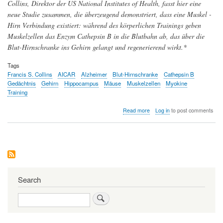
Collins, Direktor der US National Institutes of Health, fasst hier eine
neue Studie zusammen, die überzeugend demonstriert, dass eine Muskel -
Hirn Verbindung existiert: während des körperlichen Trainings geben
Muskelzellen das Enzym Cathepsin B in die Blutbahn ab, das über die
Blut-Hirnschranke ins Gehirn gelangt und regenerierend wirkt.*
Tags
Francis S. Collins
AICAR
Alzheimer
Blut-Hirnschranke
Cathepsin B
Gedächtnis
Gehirn
Hippocampus
Mäuse
Muskelzellen
Myokine
Training
about
Read more
Log in
to post comments
Die
Muskel-
Hirn
Verbindung:
Training-
induziertes
Protein
stärkt
Search
das
Gedächtnis
Search