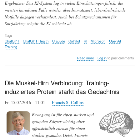
Ergebnisse: Das KI-System lag in vielen Einschätzungen falsch, die
meisten harmlosen Fälle wurden überdramatisiert, lebensbedrohende
Notfälle dagegen verharmlost. Auch bei Schutzmechanismen für
Suizidkrisen schnitt die KI schlecht ab.
Tags
ChatGPT
ChatGPT Health
Clauude
CoPilot
KI
Microsoft
OpenAI
Training
about
Read more
Log in
to post comments
Schlag’
nach
bei
ChatGPT
Die Muskel-Hirn Verbindung: Training-
Health?
induziertes Protein stärkt das Gedächtnis
Fr, 15.07.2016 - 11:01 —
Francis S. Collins
Bewegung ist für einen starken und
gesunden Körper wichtig aber
offensichtlich ebenso für einen
starken gesunden Geist. Francis