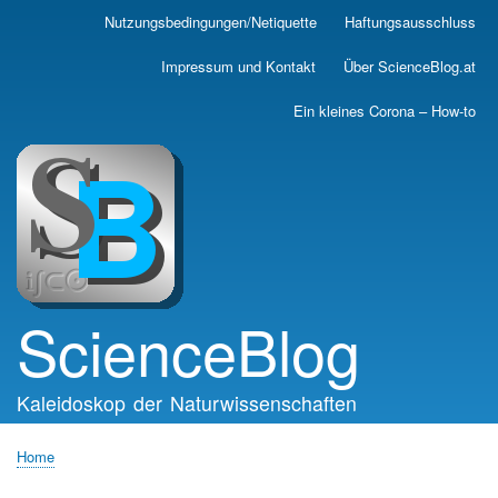
Skip
Nutzungsbedingungen/Netiquette
Haftungsausschluss
Main
to
main
navigation
Impressum und Kontakt
Über ScienceBlog.at
content
Ein kleines Corona – How-to
ScienceBlog
Kaleidoskop der Naturwissenschaften
Home
Breadcrumb