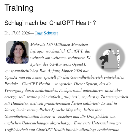
Training
Schlag’ nach bei ChatGPT Health?
Di, 17.03.2026—
Inge Schuster
Mehr als 230 Millionen Menschen
befragen wöchentlich ChatGPT, das
weltweit am weitesten verbreitete KI-
System des US-Konzerns OpenAI,
um gesundheitlichen Rat. Anfang Jänner 2026 hat
OpenAI nun ein neues, speziell für den Gesundheitsbereich entwickeltes
Produkt - ChatGPT Health – vorgestellt. Dieses System, das die
Versorgung durch medizinisches Fachpersonal unterstützen, nicht aber
ersetzen soll, wurde nicht einfach „trainiert“, sondern in Zusammenarbeit
mit Hunderten weltweit praktizierenden Ärzten kalibriert: Es soll in
klarer, leicht verständlicher Sprache Menschen helfen ihre
Gesundheitssituation besser zu verstehen und die Dringlichkeit von
ärztlichen Untersuchungen abzuschätzen. Eine erste Untersuchung zur
Treffsicherheit von ChatGPT Health brachte allerdings ernüchternde