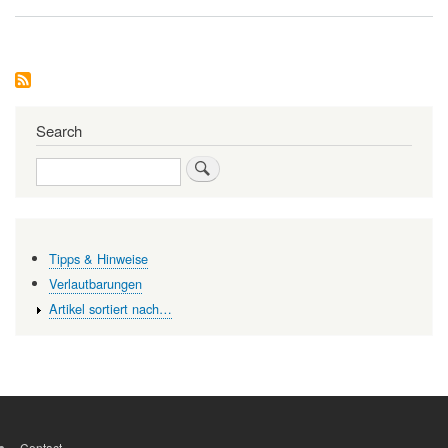
Big
Pharma
-
ist
die
Krise
schon
vorbei?
Search
Search
Tipps & Hinweise
Verlautbarungen
Artikel sortiert nach…
Contact