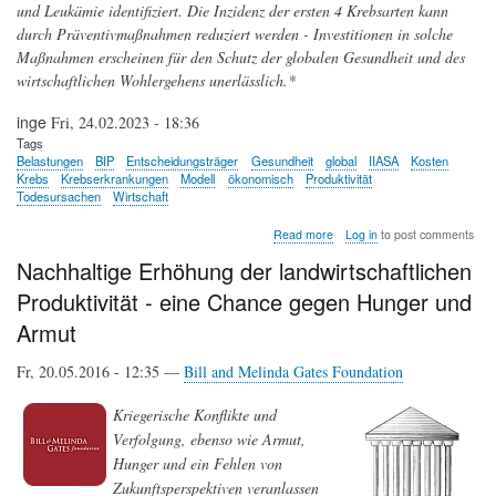
und Leukämie identifiziert. Die Inzidenz der ersten 4 Krebsarten kann
durch Präventivmaßnahmen reduziert werden - Investitionen in solche
Maßnahmen erscheinen für den Schutz der globalen Gesundheit und des
wirtschaftlichen Wohlergehens unerlässlich.*
inge
Fri, 24.02.2023 - 18:36
Tags
Belastungen
BIP
Entscheidungsträger
Gesundheit
global
IIASA
Kosten
Krebs
Krebserkrankungen
Modell
ökonomisch
Produktivität
Todesursachen
Wirtschaft
about
Read more
Log in
to post comments
Die
Nachhaltige Erhöhung der landwirtschaftlichen
ökonomischen
Kosten
Produktivität - eine Chance gegen Hunger und
von
Krebserkrankungen
Armut
Fr, 20.05.2016 - 12:35 —
Bill and Melinda Gates Foundation
Kriegerische Konflikte und
Verfolgung, ebenso wie Armut,
Hunger und ein Fehlen von
Zukunftsperspektiven veranlassen