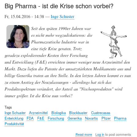
landwirtschaftlichen
Big Pharma - ist die Krise schon vorbei?
Produktivität
-
Fr, 15.04.2016 - 14:38 —
Inge Schuster
eine
Chance
Seit den späten 1990er Jahren war
gegen
Hunger
es nicht mehr wegzudiskutieren: die
und
Pharmazeutische Industrie war in
Armut
eine tiefe Krise geraten. Trotz
geradezu explodierender Kosten ihrer Forschung
und Entwicklung (F&E) erreichten immer weniger neue Arzneimittel den
Markt. Dazu liefen die Patente der umsatzstärksten Medikamente aus und
billige Generika traten an ihre Stelle. In den letzten Jahren kommt es nun
zu einem Anstieg der Neuzulassungen - allerdings hat sich das
Produktespektrum verändert, der Anteil an "Nischenprodukten" wird
immer größer. Ist die Krise nun vorbei?
Tags
Inge Schuster
Arzneimittel
Biologika
Blockbuster
Cuatrecasas
Entwicklung
FDA
F&E
Forschung
Generika
Novartis
Pfizer
Pharma
Produktivität
about
Read more
Log in
to post comments