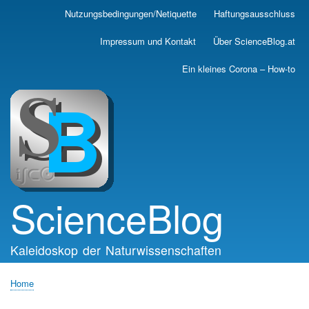
Skip
Nutzungsbedingungen/Netiquette
Haftungsausschluss
Main
to
main
navigation
Impressum und Kontakt
Über ScienceBlog.at
content
Ein kleines Corona – How-to
ScienceBlog
Kaleidoskop der Naturwissenschaften
Home
Breadcrumb