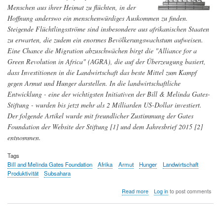
Menschen aus ihrer Heimat zu flüchten, in der
Hoffnung anderswo ein menschenwürdiges Auskommen zu finden.
Steigende Flüchtlingsströme sind insbesondere aus afrikanischen Staaten
zu erwarten, die zudem ein enormes Bevölkerungswachstum aufweisen.
Eine Chance die Migration abzuschwächen birgt die "Alliance for a
Green Revolution in Africa" (AGRA), die auf der Überzeugung basiert,
dass Investitionen in die Landwirtschaft das beste Mittel zum Kampf
gegen Armut und Hunger darstellen. In die landwirtschaftliche
Entwicklung - eine der wichtigsten Initiativen der Bill & Melinda Gates-
Stiftung - wurden bis jetzt mehr als 2 Milliarden US-Dollar investiert.
Der folgende Artikel wurde mit freundlicher Zustimmung der Gates
Foundation der Website der Stiftung [1] und dem Jahresbrief 2015 [2]
entnommen.
Tags
Bill and Melinda Gates Foundation
Afrika
Armut
Hunger
Landwirtschaft
Produktivität
Subsahara
about
Read more
Log in
to post comments
Nachhaltige
Erhöhung
der