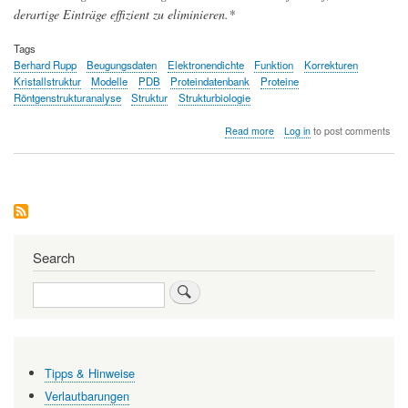
derartige Einträge effizient zu eliminieren.*
Tags
Berhard Rupp
Beugungsdaten
Elektronendichte
Funktion
Korrekturen
Kristallstruktur
Modelle
PDB
Proteindatenbank
Proteine
Röntgenstrukturanalyse
Struktur
Strukturbiologie
about
Read more
Log in
to post comments
Die
Proteindatenbank:
Strukturen,
Modelle
und
zwingend
erforderliche
Korrekturen
Search
Search
Tipps & Hinweise
Verlautbarungen