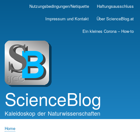
Skip
Nutzungsbedingungen/Netiquette
Haftungsausschluss
Main
to
main
navigation
Impressum und Kontakt
Über ScienceBlog.at
content
Ein kleines Corona – How-to
ScienceBlog
Kaleidoskop der Naturwissenschaften
Home
Breadcrumb