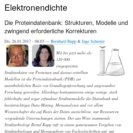
Elektronendichte
Die Proteindatenbank: Strukturen, Modelle und
zwingend erforderliche Korrekturen
Do, 26.01.2017 - 08:03 —
Bernhard Rupp
&
Inge Schuster
Mit bis jetzt mehr als
120 000
eingespeisten
Strukturdaten von Proteinen und daraus erstellten
Modellen ist die Proteindatenbank (PDB) zur
unentbehrlichen Basis von Grundlagenforschung und angewandter
Forschung geworden. Allerdings kontaminieren einige wenige, stark
fehlerhafte und sogar erfundene Strukturmodelle die Datenbank und
beeinträchtigen Data-Mining, Metaanalysen und vor allem
Wissenschafter die auf Basis der Daten aussichtlose, nur Ressourcen
vergeudende Untersuchungen starten. Der aus Wien stammende
Strukturbiologe Bernd Rupp ruft zu einem gemeinsamen Vorgehen von
Strukturbiologen und Herausgebern von Fachzeitschriften auf, um