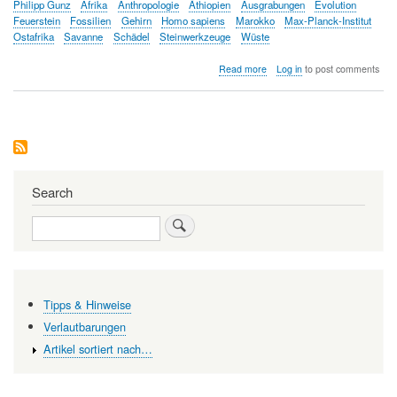
Philipp Gunz
Afrika
Anthropologie
Äthiopien
Ausgrabungen
Evolution
Feuerstein
Fossilien
Gehirn
Homo sapiens
Marokko
Max-Planck-Institut
Ostafrika
Savanne
Schädel
Steinwerkzeuge
Wüste
about
Read more
Log in
to post comments
Der
gesamte
afrikanische
Kontinent
ist
die
Wiege
der
Search
Menschheit
Search
Tipps & Hinweise
Verlautbarungen
Artikel sortiert nach…