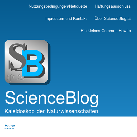
Skip
Nutzungsbedingungen/Netiquette
Haftungsausschluss
Main
to
main
navigation
Impressum und Kontakt
Über ScienceBlog.at
content
Ein kleines Corona – How-to
ScienceBlog
Kaleidoskop der Naturwissenschaften
Home
Breadcrumb