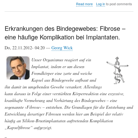
about
Read more
Log in
to post comments
Unsere
Haut
–
mehr
Erkrankungen des Bindegewebes: Fibrose –
als
eine häufige Komplikation bei Implantaten.
eine
Hülle.
Ein
Do, 22.11.2012- 04:20 —
Georg Wick
Überblick
Unser Organismus reagiert auf ein
Implantat, indem er um diesen
Fremdkörper eine zarte und weiche
Kapsel aus Bindegewebe aufbaut und
ihn damit im umgebenden Gewebe verankert. Allerdings
kann daraus in Folge einer verstärkten Körperreaktion eine exzessive,
krankhafte Vermehrung und Verhärtung des Bindegewebes – eine
sogenannte ›Fibrose‹ – entstehen. Die Grundlagen für die Entstehung und
Entwicklung derartiger Fibrosen werden hier am Beispiel der relativ
häufig an Silikon-Brustimplantaten auftretenden Komplikation
„Kapselfibrose“ aufgezeigt.