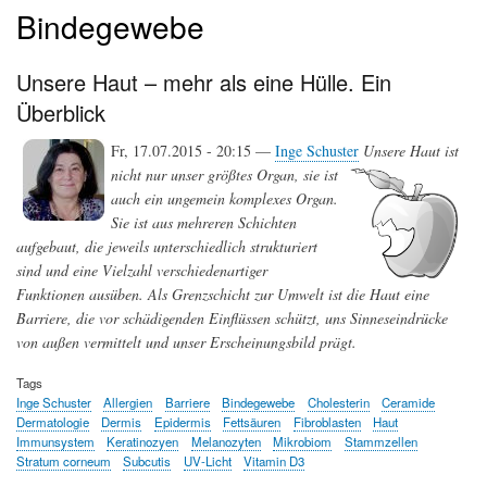
Bindegewebe
Unsere Haut – mehr als eine Hülle. Ein
Überblick
Fr, 17.07.2015 - 20:15 —
Inge Schuster
Unsere Haut ist
nicht nur unser größtes Organ, sie ist
auch ein ungemein komplexes Organ.
Sie ist aus mehreren Schichten
aufgebaut, die jeweils unterschiedlich strukturiert
sind und eine Vielzahl verschiedenartiger
Funktionen ausüben. Als Grenzschicht zur Umwelt ist die Haut eine
Barriere, die vor schädigenden Einflüssen schützt, uns Sinneseindrücke
von außen vermittelt und unser Erscheinungsbild prägt.
Tags
Inge Schuster
Allergien
Barriere
Bindegewebe
Cholesterin
Ceramide
Dermatologie
Dermis
Epidermis
Fettsäuren
Fibroblasten
Haut
Immunsystem
Keratinozyen
Melanozyten
Mikrobiom
Stammzellen
Stratum corneum
Subcutis
UV-Licht
Vitamin D3