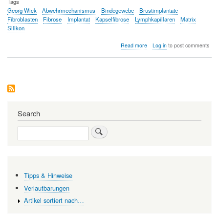
Tags
Georg Wick
Abwehrmechanismus
Bindegewebe
Brustimplantate
Fibroblasten
Fibrose
Implantat
Kapselfibrose
Lymphkapillaren
Matrix
Silikon
about
Read more
Log in
to post comments
Erkrankungen
des
Bindegewebes:
Fibrose
–
eine
häufige
Komplikation
Search
bei
Implantaten.
Search
Tipps & Hinweise
Verlautbarungen
Artikel sortiert nach…