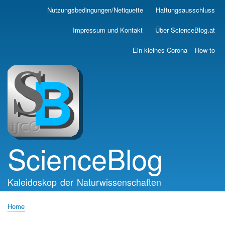
Skip
Nutzungsbedingungen/Netiquette
Haftungsausschluss
Main
to
main
navigation
Impressum und Kontakt
Über ScienceBlog.at
content
Ein kleines Corona – How-to
ScienceBlog
Kaleidoskop der Naturwissenschaften
Home
Breadcrumb