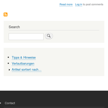
about
Read more
Log in
to post comments
Carl
Auer
von
Welsbach:
Vorbild
Search
für
Forschung,
Search
Entwicklung
und
Unternehmertum
Tipps & Hinweise
Verlautbarungen
Artikel sortiert nach…
Contact
FOOTER