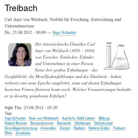
Treibach
Carl Auer von Welsbach: Vorbild für Forschung, Entwicklung und
Unternehmertum
Do, 23.08.2012 - 00:00 —
Inge Schuster
Der österreichische Chemiker Carl
Auer von Welsbach (1858 – 1929)
war Forscher, Entdecker, Erfinder
und Unternehmer in einer Person.
Seine drei großen Erfindungen - das
Gasglühlicht, die Metallfadenglühlampe und der Zündstein - haben
weltweit eine neue Epoche eingeleitet, seine auf diesen Erfindungen
basierten Firmen florieren heute noch. Welcher Voraussetzungen bedurfte
es zu derartig grandiosen Erfolgen?
inge
Thu, 23.08.2012 - 05:20
Tags
Inge Schuster
Auer von Welsbach
Auerlicht. Adolf Lieben
Bildung
Robert Bunsen
Bunsenbrenner
Elemente
Glühlampe
Glühstrumpf
Grundlagenforschung
Innovation
Osram
Radium
Seltene Erden
Treibach
Wien
Zündstein