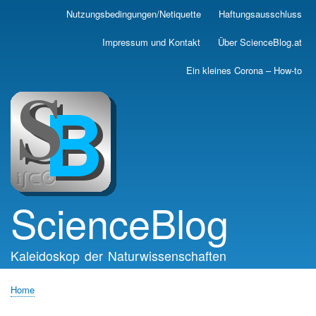
Skip
Nutzungsbedingungen/Netiquette
Haftungsausschluss
Main
to
main
navigation
Impressum und Kontakt
Über ScienceBlog.at
content
Ein kleines Corona – How-to
ScienceBlog
Kaleidoskop der Naturwissenschaften
Home
Breadcrumb