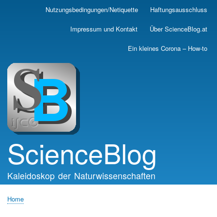
Skip
Nutzungsbedingungen/Netiquette
Haftungsausschluss
Main
to
main
navigation
Impressum und Kontakt
Über ScienceBlog.at
content
Ein kleines Corona – How-to
ScienceBlog
Kaleidoskop der Naturwissenschaften
Home
Breadcrumb