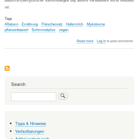
ist.
Tags
Aflatoxin
Ernährung
Fleischersatz
Hafermilch
Mykotoxine
pflanzenbasiert
Schimmelpilze
vegan
about
Read more
Log in
to post comments
Pflanzenbasierte
Nahrung
-
eine
erste
umfassende
Studie
zu
Search
deren
Kontamination
Search
mit
Mykotoxinen
Tipps & Hinweise
Verlautbarungen
Artikel sortiert nach…