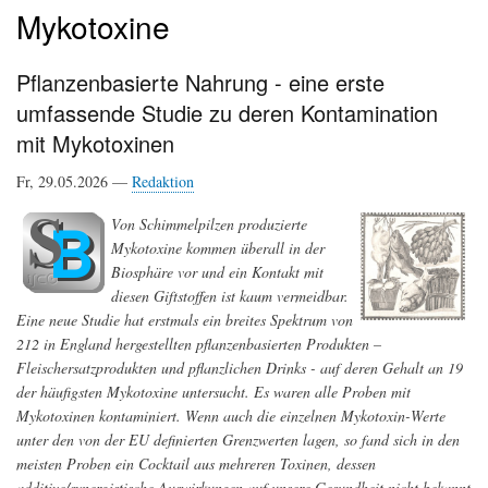
Mykotoxine
Pflanzenbasierte Nahrung - eine erste
umfassende Studie zu deren Kontamination
mit Mykotoxinen
Fr, 29.05.2026 —
Redaktion
Von Schimmelpilzen produzierte
Mykotoxine kommen überall in der
Biosphäre vor und ein Kontakt mit
diesen Giftstoffen ist kaum vermeidbar.
Eine neue Studie hat erstmals ein breites Spektrum von
212 in England hergestellten pflanzenbasierten Produkten –
Fleischersatzprodukten und pflanzlichen Drinks - auf deren Gehalt an 19
der häufigsten Mykotoxine untersucht. Es waren alle Proben mit
Mykotoxinen kontaminiert. Wenn auch die einzelnen Mykotoxin-Werte
unter den von der EU definierten Grenzwerten lagen, so fand sich in den
meisten Proben ein Cocktail aus mehreren Toxinen, dessen
additive/synergistische Auswirkungen auf unsere Gesundheit nicht bekannt