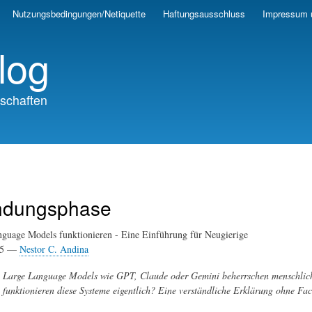
Skip
Nutzungsbedingungen/Netiquette
Haftungsausschluss
Impressum 
to
main
log
content
schaften
dungsphase
guage Models funktionieren - Eine Einführung für Neugierige
25 —
Nestor C. Andina
Large Language Models wie GPT, Claude oder Gemini beherrschen menschliche
funktionieren diese Systeme eigentlich? Eine verständliche Erklärung ohne Fa