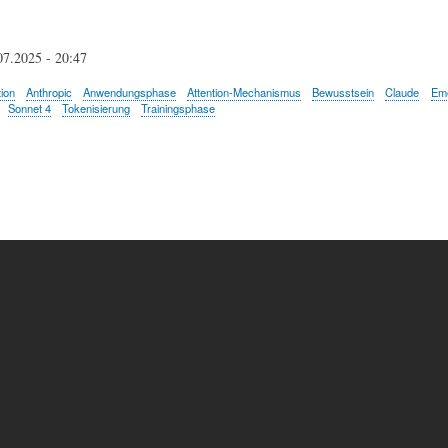
07.2025 - 20:47
ion
Anthropic
Anwendungsphase
Attention-Mechanismus
Bewusstsein
Claude
Em
Sonnet 4
Tokenisierung
Trainingsphase