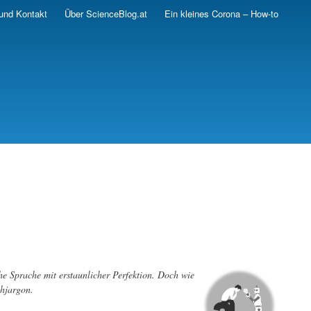
und Kontakt
Über ScienceBlog.at
Ein kleines Corona – How-to
 Sprache mit erstaunlicher Perfektion. Doch wie
chjargon.