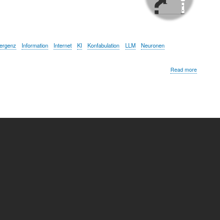
ergenz
Information
Internet
KI
Konfabulation
LLM
Neuronen
about
Read more
Wie
Large
Languag
Models
funktionie
-
Eine
Einführun
für
Neugierig