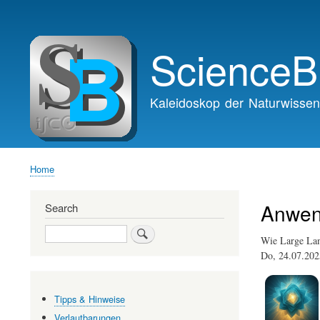
Main
navigation
ScienceB
Kaleidoskop der Naturwissen
Home
Breadcrumb
Anwen
Search
Search
Wie Large Lan
Do, 24.07.20
Tipps & Hinweise
Verlautbarungen