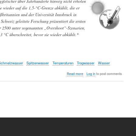
ggletscher über Jahrhunderte hinweg nicht erholen
e wieder auf die 1,5-°C-Grenze abkühlt, die er
oßbritannien und der Universität Innsbruck in
chweiz geleitete Forschung präsentiert die ersten
r 2500 unter sogenannten „Overshoot“-Szenarien,
 °C überschreitet, bevor sie wieder abkühlt.*
Schmelzwasser
Spitzenwasser
Temperaturen
Trogwasser
Wasser
about
Read more
Log in
to post comments
Selbst
bei
einer
Umkehr
der
globalen
Erwärmung
wird
es
Jahrhunderte
dauern,
bis