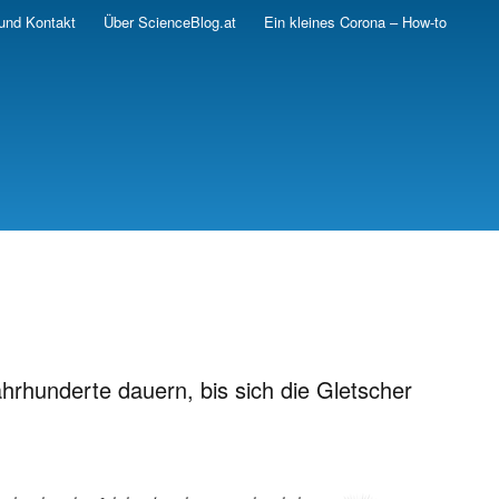
und Kontakt
Über ScienceBlog.at
Ein kleines Corona – How-to
hrhunderte dauern, bis sich die Gletscher