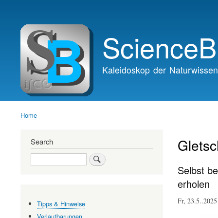
Main
navigation
ScienceB
Kaleidoskop der Naturwissen
Home
Breadcrumb
Glets
Search
Search
Selbst be
erholen
Fr, 23.5..20
Tipps & Hinweise
Verlautbarungen