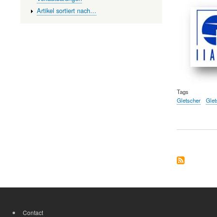
Artikel sortiert nach…
Tags
Gletscher
Gle
Contact
FOOTER