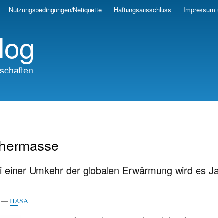
Skip
Nutzungsbedingungen/Netiquette
Haftungsausschluss
Impressum 
to
main
log
content
schaften
chermasse
i einer Umkehr der globalen Erwärmung wird es Ja
25 —
IIASA