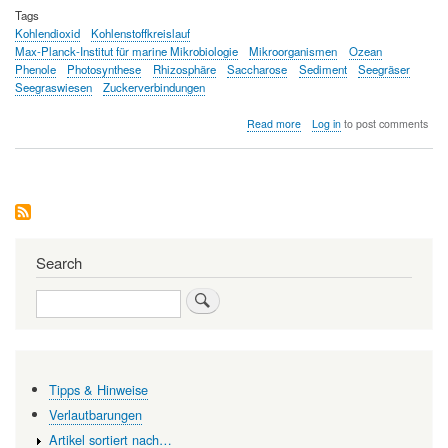
Tags
Kohlendioxid
Kohlenstoffkreislauf
Max-Planck-Institut für marine Mikrobiologie
Mikroorganismen
Ozean
Phenole
Photosynthese
Rhizosphäre
Saccharose
Sediment
Seegräser
Seegraswiesen
Zuckerverbindungen
about
Read more
Log in
to post comments
Seegraswiesen
wandeln
Kohlendioxid
in
Zuckerverbindungen
um
und
sondern
Search
diese
in
Search
den
Meeresboden
ab
Tipps & Hinweise
Verlautbarungen
Artikel sortiert nach…