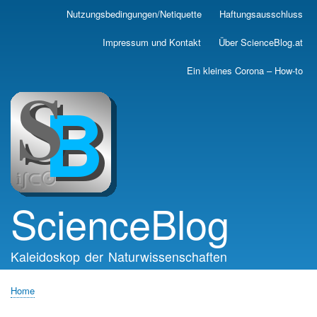
Skip
Nutzungsbedingungen/Netiquette
Haftungsausschluss
Main
to
main
navigation
Impressum und Kontakt
Über ScienceBlog.at
content
Ein kleines Corona – How-to
ScienceBlog
Kaleidoskop der Naturwissenschaften
Home
Breadcrumb