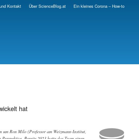
und Kontakt
Über ScienceBlog.at
Ein kleines Corona – How-to
ickelt hat
eam um Ron Milo (Professor am Weizmann-Institut,
n Perspektive. Bereits 2023 hatte das Team einen