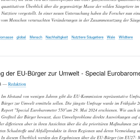
quantitativen Überblick über die gegenwärtige Masse der wilden Säugetiere im
Nutztiere vorgestellt. In einer neuen Untersuchung haben die Forscher nun eine 
 vom Menschen verursachten Veränderungen in der Zusammensetzung der Säugeti
iomasse
global
Mensch
Nachhaltigkeit
Nutztiere Säugetiere
Wale
Wildtiere
ung der EU-Bürger zur Umwelt - Special Eurobarom
24 —
Redaktion
Im Abstand von wenigen Jahren gibt die EU-Kommission repräsentative Umfrag
Bürger zur Umwelt ermitteln sollen. Die jüngste Umfrage wurde im Frühjahr 2
Report "Special Eurobarometer 550"am 29. Mai 2024 erschienen. Wie auch in
Großteil der Bürger bewusst, dass Umweltprobleme direkte Auswirkungen auf d
er differieren aber in ihren Ansichten über die die prioritären Maßnahmen zu
ten Schadstoffe und Abfallprodukte in ihren Regionen und deren Vermeidung un
 In diesem Überblick werden den Ergebnissen über die EU-Bürger (im EU27- Mi