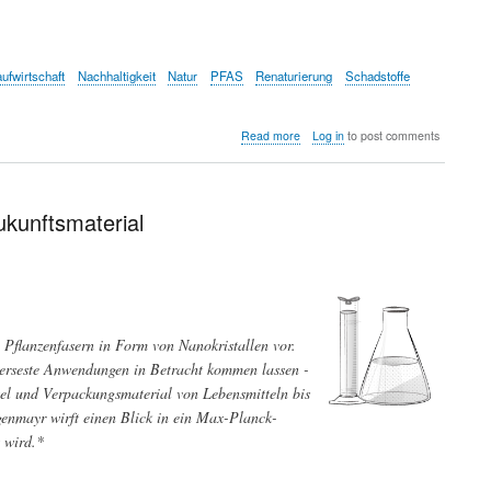
aufwirtschaft
Nachhaltigkeit
Natur
PFAS
Renaturierung
Schadstoffe
about
Read more
Log in
to post comments
Einstellung
der
EU-
Bürger
ukunftsmaterial
zur
Umwelt
-
Special
Eurobarometer
550
Report
n Pflanzenfasern in Form von Nanokristallen vor.
 diverseste Anwendungen in Betracht kommen lassen -
el und Verpackungsmaterial von Lebensmitteln bis
genmayr wirft einen Blick in ein Max-Planck-
 wird.*