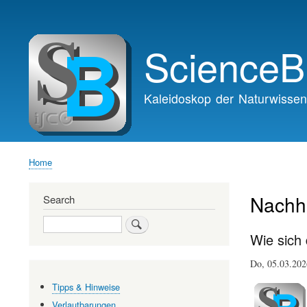
Main
navigation
ScienceB
Kaleidoskop der Naturwissen
Home
Breadcrumb
Nachha
Search
Search
Wie sich 
Do, 05.03.20
Tipps & Hinweise
Verlautbarungen