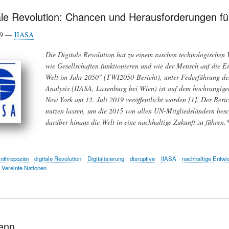
ale Revolution: Chancen und Herausforderungen fü
19 —
IIASA
Die Digitale Revolution hat zu einem raschen technologischen W
wie Gesellschaften funktionieren und wie der Mensch auf die Erd
Welt im Jahr 2050" (TWI2050-Bericht), unter Federführung des 
Analysis (IIASA, Laxenburg bei Wien) ist auf dem hochrangige
New York am 12. Juli 2019 veröffentlicht worden [1]. Der Berich
nutzen lassen, um die 2015 von allen UN-Mitgliedsländern besc
darüber hinaus die Welt in eine nachhaltige Zukunft zu führen.
nthropozän
digitale Revolution
Digitalisierung
disruptive
IIASA
nachhaltige Entwi
Vereinte Nationen
enn