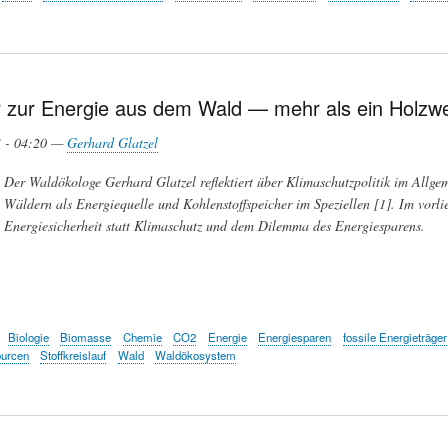
 zur Energie aus dem Wald — mehr als ein Holzweg
3 - 04:20 —
Gerhard Glatzel
Der Waldökologe Gerhard Glatzel reflektiert über Klimaschutzpolitik im Allge
Wäldern als Energiequelle und Kohlenstoffspeicher im Speziellen [1]. Im vorlieg
Energiesicherheit statt Klimaschutz und dem Dilemma des Energiesparens.
Biologie
Biomasse
Chemie
CO2
Energie
Energiesparen
fossile Energieträger
urcen
Stoffkreislauf
Wald
Waldökosystem