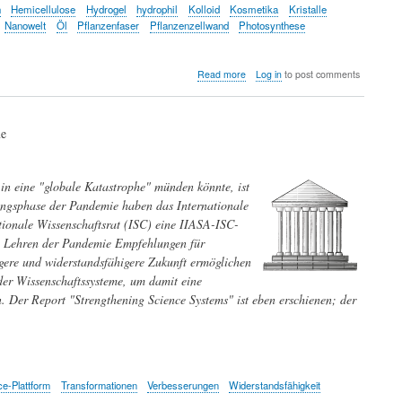
n
Hemicellulose
Hydrogel
hydrophil
Kolloid
Kosmetika
Kristalle
Nanowelt
Öl
Pflanzenfaser
Pflanzenzellwand
Photosynthese
about
Read more
Log in
to post comments
Nachwachsende
Nanowelt
-
me
Cellulose-
Kristalle
als
grünes
 in eine "globale Katastrophe" münden könnte, ist
Zukunftsmaterial
angsphase der Pandemie haben das Internationale
tionale Wissenschaftsrat (ISC) eine IIASA-ISC-
en Lehren der Pandemie Empfehlungen für
igere und widerstandsfähigere Zukunft ermöglichen
der Wissenschaftssysteme, um damit eine
en. Der Report "Strengthening Science Systems" ist eben erschienen; der
ce-Plattform
Transformationen
Verbesserungen
Widerstandsfähigkeit