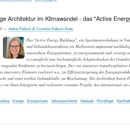
ge Architektur im Klimawandel - das "Active Energy
20 —
Anton Falkeis & Cornelia Falkeis-Senn
Das "Active Energy Buildung", ein Apartmentwohnhaus in Vaduz 
und Gebäudekonstruktion ein Meilenstein umfassend nachhaltige
erneuerbare Energieformen, ist energieautonom und versorgt 
es ermöglicht eine höchstmögliche Adaptierbarkeit der Grundr
 tragenden Strukturen zu beeinträchtigen. Der von intensiver transdisziplinärer
s innovative Elemente realisiert u.a. zur Effizienzsteigerung der Energieprodu
erks und einer textilen Gebäudehülle zur Beschattung. Die Architekten Anton Fa
s von ihnen konzipierte und realisierte visionäre Projekt, das international ei
uilding
Energie
Energiecluster
falkeis2architects
Gebäude
Klimaflügel
Nachhalt