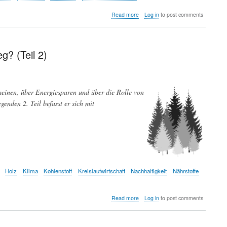
about
Read more
Log in
to post comments
Herausforderung
Alter(n)
–
Chancen,
? (Teil 2)
Probleme
und
Fragen
einer
meinen, über Energiesparen und über die Rolle von
alternden
Gesellschaft
enden 2. Teil befasst er sich mit
Holz
Klima
Kohlenstoff
Kreislaufwirtschaft
Nachhaltigkeit
Nährstoffe
about
Read more
Log in
to post comments
Rückkehr
zur
Energie