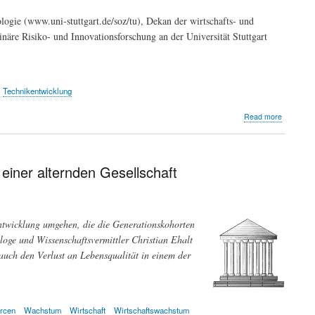
Herausforderungen
ogie (www.uni-stuttgart.de/soz/tu), Dekan der wirtschafts- und
für
inäre Risiko- und Innovationsforschung an der Universität Stuttgart
eine
nachhaltige
Entwicklung
Technikentwicklung
about
Read more
Ortwin
Renn
iner alternden Gesellschaft
entwicklung umgehen, die die Generationskohorten
oge und Wissenschaftsvermittler Christian Ehalt
auch den Verlust an Lebensqualität in einem der
rcen
Wachstum
Wirtschaft
Wirtschaftswachstum