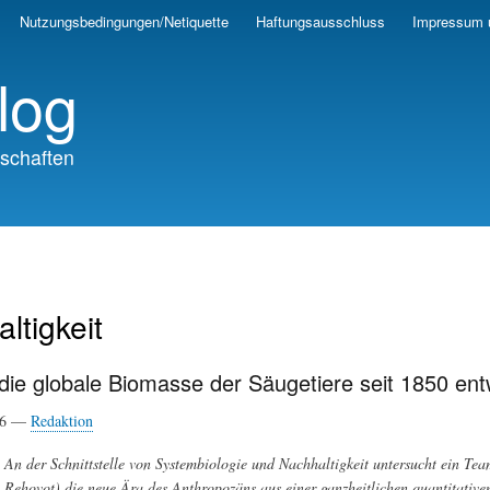
Skip
Nutzungsbedingungen/Netiquette
Haftungsausschluss
Impressum 
to
main
log
content
schaften
ltigkeit
die globale Biomasse der Säugetiere seit 1850 entw
26 —
Redaktion
An der Schnittstelle von Systembiologie und Nachhaltigkeit untersucht ein T
Rehovot) die neue Ära des Anthropozäns aus einer ganzheitlichen quantitative