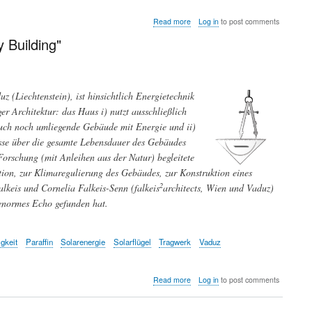
about
Read more
Log in
to post comments
Transformationen
 Building"
auf
dem
Weg
in
eine
(Liechtenstein), ist hinsichtlich Energietechnik
Post-
COVID
r Architektur: das Haus i) nutzt ausschließlich
Welt
auch noch umliegende Gebäude mit Energie und ii)
-
isse über die gesamte Lebensdauer des Gebäudes
Stärkung
der
 Forschung (mit Anleihen aus der Natur) begleitete
Wissenschaftssysteme
ktion, zur Klimaregulierung des Gebäudes, zur Konstruktion eines
2
lkeis und Cornelia Falkeis-Senn (falkeis
architects, Wien und Vaduz)
n enormes Echo gefunden hat.
igkeit
Paraffin
Solarenergie
Solarflügel
Tragwerk
Vaduz
about
Read more
Log in
to post comments
Nachhaltige
Architektur