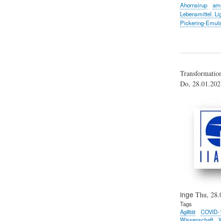
Ahornsirup
am
Lebensmittel. Lig
Pickering-Emul
Transformatio
Do, 28.01.20
inge
Thu, 28.
Tags
Agilität
COVID-
Wissenschaft