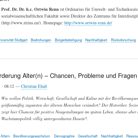
Prof. Dr. Dr. h.c. Ortwin Renn
ist Ordinarius für Umwelt- und Techniksoziol
sozialwissenschaftlichen Fakultät sowie Direktor des Zentrums für Interdiszipl
(http://www.zirius.eu/). Homepage:
http://www.ortwin-renn.de/
iversität Stuttgart
Bedrohungen
Bürgerbeteiligung
Nachhaltigkeit
Risikoforschung
rderung Alter(n) – Chancen, Probleme und Fragen e
5 - 08:12 —
Christian Ehalt
Wie wollen Politik, Wirtschaft, Gesellschaft und Kultur mit der Bevölkerungs
größenmäßig zugunsten der älteren Menschen verändert? Der Historiker, Soziol
zeigt hier Chancen für positive Neugestaltungen im späten Leben, ebenso aber 
Wachstumspolitik völlig untergeordneten Dasein*.
Altern
Bevölkerungswachstum
Demographie
Gesellschaft
Nachhaltigkeit
Ressou