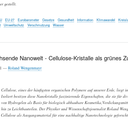
r gestellt.
U
EU-27
Eurobarometer
Gesetze
Gesundheit
Information
Klimawandel
Kreisl
t
Umweltschutz
Verschmutzung
Wasser
ende Nanowelt - Cellulose-Kristalle als grünes Z
21 —
Roland Wengenmayr
Cellulose, eines der häufigsten organischen Polymere auf unserer Erde, liegt i
Isoliert besitzen diese Nanokristalle faszinierende Eigenschaften, die sie für
von Hydrogelen als Basis für biologisch abbaubare Kosmetika,Verdickungsmitt
hin zu Leichtbauteilen. Der Physiker und Wissenschaftsjournalist Roland Wen
n Cellulose als Ausgangsmaterial für eine nachhaltige Nanotechnologie geforscht