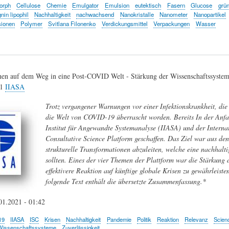
orph
Cellulose
Chemie
Emulgator
Emulsion
eutektisch
Fasern
Glucose
grü
nin lipophil
Nachhaltigkeit
nachwachsend
Nanokristalle
Nanometer
Nanopartikel
sionen
Polymer
Svitlana Filonenko
Verdickungsmittel
Verpackungen
Wasser
nen auf dem Weg in eine Post-COVID Welt - Stärkung der Wissenschaftssyste
21
IIASA
Trotz vergangener Warnungen vor einer Infektionskrankheit, die
die Welt von COVID-19 überrascht worden. Bereits In der Anf
Institut für Angewandte Systemanalyse (IIASA) und der Interna
Consultative Science Platform geschaffen. Das Ziel war aus d
strukturelle Transformationen abzuleiten, welche eine nachhalt
sollten. Eines der vier Themen der Plattform war die Stärkung 
effektivere Reaktion auf künftige globale Krisen zu gewährleist
folgende Text enthält die übersetzte Zusammenfassung.*
01.2021 - 01:42
19
IIASA
ISC
Krisen
Nachhaltigkeit
Pandemie
Politik
Reaktion
Relevanz
Scien
Wissenschaftssysteme
Zuverlässigkeit