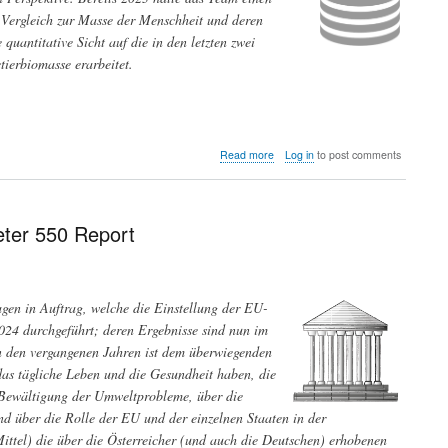
 Vergleich zur Masse der Menschheit und deren
quantitative Sicht auf die in den letzten zwei
erbiomasse erarbeitet.
about
Read more
Log in
to post comments
Wie
sich
die
globale
eter 550 Report
Biomasse
der
Säugetiere
seit
en in Auftrag, welche die Einstellung der EU-
1850
entwickelt
024 durchgeführt; deren Ergebnisse sind nun im
hat
 den vergangenen Jahren ist dem überwiegenden
as tägliche Leben und die Gesundheit haben, die
r Bewältigung der Umweltprobleme, über die
d über die Rolle der EU und der einzelnen Staaten in der
ttel) die über die Österreicher (und auch die Deutschen) erhobenen