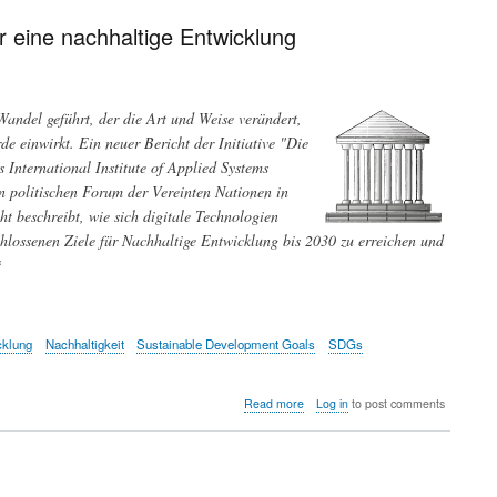
im
Klimawandel
r eine nachhaltige Entwicklung
-
das
"Active
Energy
andel geführt, der die Art und Weise verändert,
Building"
e einwirkt. Ein neuer Bericht der Initiative "Die
International Institute of Applied Systems
n politischen Forum der Vereinten Nationen in
t beschreibt, wie sich digitale Technologien
hlossenen Ziele für Nachhaltige Entwicklung bis 2030 zu erreichen und
*
cklung
Nachhaltigkeit
Sustainable Development Goals
SDGs
about
Read more
Log in
to post comments
Die
Digitale
Revolution:
Chancen
und