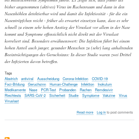
bisher angenommen (aktives) Virus im Rachenraum und dann in den
Nasenhöhlen detektierbar wird und damit die Infektiosität - für die ein
Nasentröpfchen reicht - früher als erwartet einsetzen kann, dass es sehr
schnell zu einem sehr hohen Anstieg der Viruslast vor allem in der Nase
kommt und Symptome offensichtlich nicht direkt mit der Viruslast
korreliert sind. Besonders erwähnenswert: Die Infektion führt bei einem
hohen Anteil auch junger, gesunder Menschen zu (sehr) lang anhaltenden
Beeinträchtigungen des Geruchsinns: In dieser Studie waren zwei Drittel
der Infizierten davon betroffen.
Tags
Abstrich
antiviral
Ausscheidung
Corona-Infektion
COVID-19
Foci-Bildung
Geruchsinn
Human-Challenge
Infektion
Inokulum
Medikamente
Nase
PCR-Test
Probanden
Rachen
Remdesivir
Riechtests
SARS-CoV-2
Sicherheit
Studie
Symptome
Vakzine
Virus
Viruslast
about
Read more
Log in
to post comments
Wie
verläuft
eine
Corona-
Infektion?