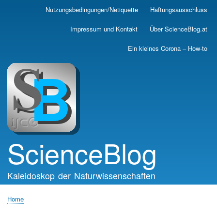
Skip
Nutzungsbedingungen/Netiquette
Haftungsausschluss
Main
to
main
navigation
Impressum und Kontakt
Über ScienceBlog.at
content
Ein kleines Corona – How-to
ScienceBlog
Kaleidoskop der Naturwissenschaften
Home
Breadcrumb