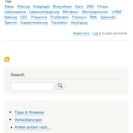
Tags
Abbau
Alterung
Autophagie
Biosynthese
Darm
DNA
Fitness
Lebensspanne
Lebensverlängerung
Mikrobiom
Mikroorganismen
mRNA
Nahrung
ODC
Polyamine
Proliferation
Putrescin
RNA
Spermidin
Spermin
Supplementierung
Translation
Verjüngung
about
Read more
Log in
to post comments
Spermidin
-
ein
Jungbrunnen,
eine
Panazee?
Search
Search
Tipps & Hinweise
Verlautbarungen
Artikel sortiert nach…