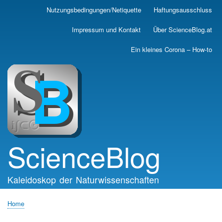
Skip
Nutzungsbedingungen/Netiquette
Haftungsausschluss
Main
to
main
navigation
Impressum und Kontakt
Über ScienceBlog.at
content
Ein kleines Corona – How-to
ScienceBlog
Kaleidoskop der Naturwissenschaften
Home
Breadcrumb