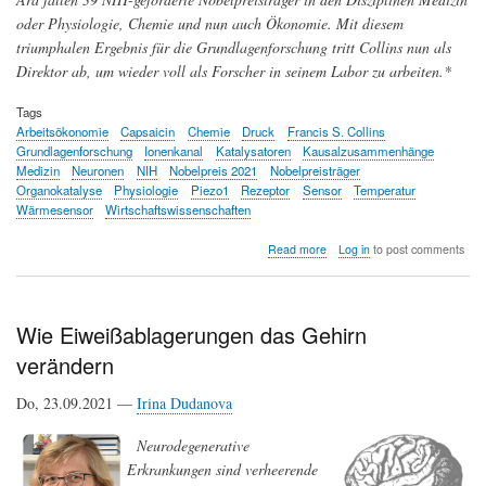
oder Physiologie, Chemie und nun auch Ökonomie. Mit diesem
triumphalen Ergebnis für die Grundlagenforschung tritt Collins nun als
Direktor ab, um wieder voll als Forscher in seinem Labor zu arbeiten.*
Tags
Arbeitsökonomie
Capsaicin
Chemie
Druck
Francis S. Collins
Grundlagenforschung
Ionenkanal
Katalysatoren
Kausalzusammenhänge
Medizin
Neuronen
NIH
Nobelpreis 2021
Nobelpreisträger
Organokatalyse
Physiologie
Piezo1
Rezeptor
Sensor
Temperatur
Wärmesensor
Wirtschaftswissenschaften
about
Read more
Log in
to post comments
Auszeichnungen
für
die
Grundlagenforschung:
Wie Eiweißablagerungen das Gehirn
Fünf
verändern
NIH-
geförderte
Forscher
Do, 23.09.2021 —
Irina Dudanova
erhalten
2021
Neurodegenerative
den
Erkrankungen sind verheerende
Nobelpreis