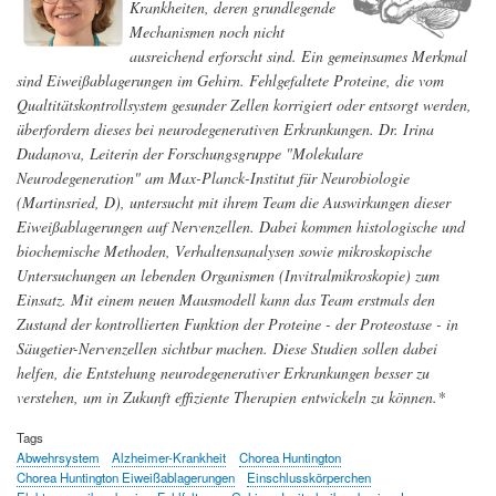
Krankheiten, deren grundlegende
Mechanismen noch nicht
ausreichend erforscht sind. Ein gemeinsames Merkmal
sind Eiweißablagerungen im Gehirn. Fehlgefaltete Proteine, die vom
Qualtitätskontrollsystem gesunder Zellen korrigiert oder entsorgt werden,
überfordern dieses bei neurodegenerativen Erkrankungen. Dr. Irina
Dudanova, Leiterin der Forschungsgruppe "Molekulare
Neurodegeneration" am Max-Planck-Institut für Neurobiologie
(Martinsried, D), untersucht mit ihrem Team die Auswirkungen dieser
Eiweißablagerungen auf Nervenzellen. Dabei kommen histologische und
biochemische Methoden, Verhaltensanalysen sowie mikroskopische
Untersuchungen an lebenden Organismen (Invitralmikroskopie) zum
Einsatz. Mit einem neuen Mausmodell kann das Team erstmals den
Zustand der kontrollierten Funktion der Proteine - der Proteostase - in
Säugetier-Nervenzellen sichtbar machen. Diese Studien sollen dabei
helfen, die Entstehung neurodegenerativer Erkrankungen besser zu
verstehen, um in Zukunft effiziente Therapien entwickeln zu können.*
Tags
Abwehrsystem
Alzheimer-Krankheit
Chorea Huntington
Chorea Huntington Eiweißablagerungen
Einschlusskörperchen