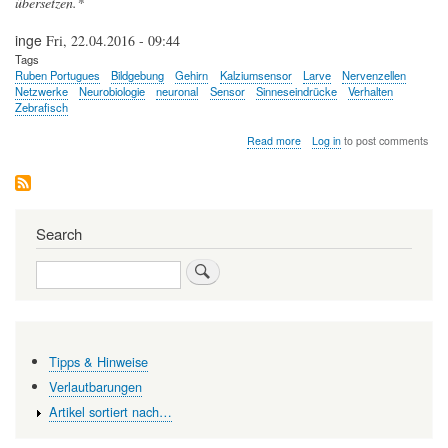
übersetzen.*
inge
Fri, 22.04.2016 - 09:44
Tags
Ruben Portugues
Bildgebung
Gehirn
Kalziumsensor
Larve
Nervenzellen
Netzwerke
Neurobiologie
neuronal
Sensor
Sinneseindrücke
Verhalten
Zebrafisch
about
Read more
Log in
to post comments
Neuronale
Netze
mithilfe
der
Zebrafischlarve
Search
erforschen
Search
Tipps & Hinweise
Verlautbarungen
Artikel sortiert nach…