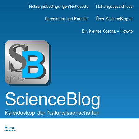
Skip
Nutzungsbedingungen/Netiquette
Haftungsausschluss
Main
to
main
navigation
Impressum und Kontakt
Über ScienceBlog.at
content
Ein kleines Corona – How-to
ScienceBlog
Kaleidoskop der Naturwissenschaften
Home
Breadcrumb