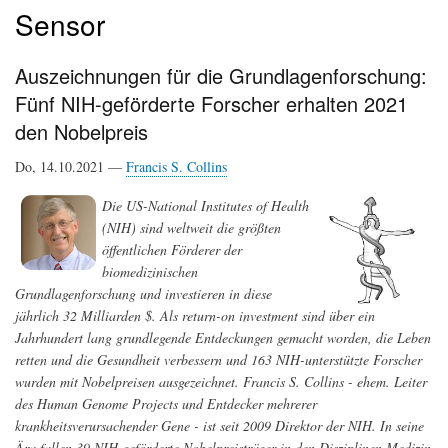
Sensor
Auszeichnungen für die Grundlagenforschung:
Fünf NIH-geförderte Forscher erhalten 2021
den Nobelpreis
Do, 14.10.2021 —
Francis S. Collins
Die US-National Institutes of Health
(NIH) sind weltweit die größten
öffentlichen Förderer der
biomedizinischen
Grundlagenforschung und investieren in diese
jährlich 32 Milliarden $. Als return-on investment sind über ein
Jahrhundert lang grundlegende Entdeckungen gemacht worden, die Leben
retten und die Gesundheit verbessern und 163 NIH-unterstützte Forscher
wurden mit Nobelpreisen ausgezeichnet. Francis S. Collins - ehem. Leiter
des Human Genome Projects und Entdecker mehrerer
krankheitsverursachender Gene - ist seit 2009 Direktor der NIH. In seine
Ära fallen 39 NIH-geförderte Nobelpreisträger in den Disziplinen Medizin