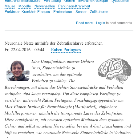
Elektronenmikroskopie
Fehlfaltung
Gehirn
Invitralmikroskopie
Lysosomen
Mäuse
Modelle
Nervenzellen
Parkinson-Krankheit
Parkinson-Krankheit Plaques
Proteostase
Sensor
Zellkulturen
about
Read more
Log in
to post comments
Wie
Eiweißablagerungen
das
Neuronale Netze mithilfe der Zebrafischlarve erforschen
Gehirn
verändern
Fr, 22.04.2016 - 09:44 —
Ruben Portugues
Eine Hauptfunktion unseres Gehirns
ist es, Sinneseindrücke zu
verarbeiten, um das optimale
Verhalten zu wählen. Die
Berechnungen, mit denen das Gehirn Sinneseindrücke und Verhalten
verbindet, sind kaum verstanden. Um diese komplexen Vorgänge zu
verstehen, untersucht Ruben Portugues, Forschungsgruppenleiter am
Max-Planck-Institut für Neurobiologie (Martinsried), einfachere
Modellorganismen, nämlich die transparente Larve des Zebrafisches.
Diese ermöglicht es, mit neuesten optischen Methoden dem gesamten
Gehirn und selbst einzelnen Nervenzellen bei der Arbeit zuzuschauen und
hilft zu verstehen, wie neuronale Netzwerke Sinneseindrücke in Verhalten