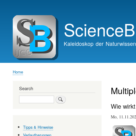
Main
navigation
ScienceB
Kaleidoskop der Naturwissen
Home
Breadcrumb
Multip
Search
Search
Wie wirk
Mo, 11.11.2
Tipps & Hinweise
Verlautbarungen