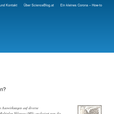
und Kontakt
Über ScienceBlog.at
Ein kleines Corona – How-to
en?
 Auswirkungen auf diverse
ltiplen Sklerose (MS) analysiert nun die