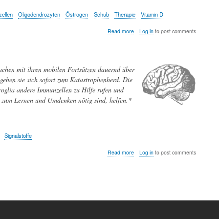
ellen
Oligodendrozyten
Östrogen
Schub
Therapie
Vitamin D
about
Read more
Log in
to post comments
Multiple
Sklerose
-
Krankheit
wachen mit ihren mobilen Fortsätzen dauernd über
der
tausend
geben sie sich sofort zum Katastrophenherd. Die
Gesichter
oglia andere Immunzellen zu Hilfe rufen und
e zum Lernen und Umdenken nötig sind, helfen.*
Signalstoffe
about
Read more
Log in
to post comments
Mikroglia:
Gesundheitswächter
im
Gehirn