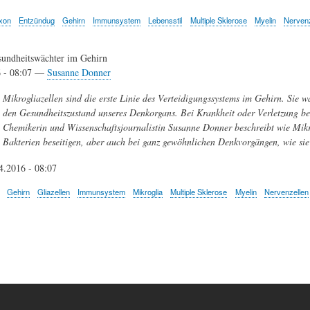
xon
Entzündug
Gehirn
Immunsystem
Lebensstil
Multiple Sklerose
Myelin
Nervenz
sundheitswächter im Gehirn
6 - 08:07 —
Susanne Donner
Mikrogliazellen sind die erste Linie des Verteidigungssystems im Gehirn. Sie 
den Gesundheitszustand unseres Denkorgans. Bei Krankheit oder Verletzung be
Chemikerin und Wissenschaftsjournalistin Susanne Donner beschreibt wie Mikr
Bakterien beseitigen, aber auch bei ganz gewöhnlichen Denkvorgängen, wie si
4.2016 - 08:07
Gehirn
Gliazellen
Immunsystem
Mikroglia
Multiple Sklerose
Myelin
Nervenzellen