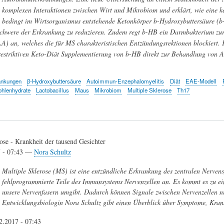
komplexen Interaktionen zwischen Wirt und Mikrobiom und erklärt, wie eine k
bedingt im Wirtsorganismus entstehende Ketonkörper
b-
Hydroxybuttersäure (
b
chwere der Erkrankung zu reduzieren. Zudem regt
b-
HB ein Darmbakterium zur 
A) an, welches die für MS charakteristischen Entzündungsrektionen blockiert. F
 restriktiven Keto-Diät Supplementierung von
b
-
HB direkt zur Behandlung von A
ankungen
β-Hydroxybuttersäure
Autoimmun-Enzephalomyelitis
Diät
EAE-Modell
ohlenhydrate
Lactobacillus
Maus
Mikrobiom
Multiple Sklerose
Th17
ose - Krankheit der tausend Gesichter
7 - 07:43 —
Nora Schultz
Multiple Sklerose (MS) ist eine entzündliche Erkrankung des zentralen Nerven
fehlprogrammierte Teile des Immunsystems Nervenzellen an. Es kommt es zu ei
unsere Nervenfasern umgibt. Dadurch können Signale zwischen Nervenzellen nic
Entwicklungsbiologin Nora Schultz gibt einen Überblick über Symptome, Krank
2.2017 - 07:43