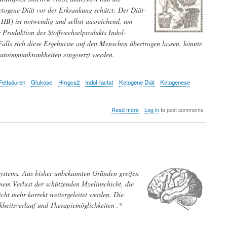
etogene Diät vor der Erkrankung schützt: Der Diät-
-
HB) ist notwendig und selbst ausreichend, um
Produktion des Stoffwechselprodukts Indol-
alls sich diese Ergebnisse auf den Menschen übertragen lassen, könnte
utoimmunkrankheiten eingesetzt werden.
Fettsäuren
Glukose
Hmgcs2
Indol-lactat
Ketogene Diät
Ketogenese
about
Read more
Log in
to post comments
Wie
wirkt
eine
ketogene
Diät
gegen
Autoimmunerkrankungen?
systems. Aus bisher unbekannten Gründen greifen
nem Verlust der schützenden Myelinschicht, die
ht mehr korrekt weitergeleitet werden. Die
heitsverlauf und Therapiemöglichkeiten .*