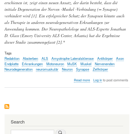
erschienen ist, zeigt einen neuen Ansatz, der darin besteht, dass dié
initiale Degeneration der Nerven -Muskel -Verbindung (= Synapse)
verhindert wird [1]. Ein erfolgreicher Schutz der Synapsen könnte auch
als Therapie in anderen neurodegenerativen Erkrankungen zur
Anwendung kommen. Der Neuropatholologe und ALS-Experte Jonathan
D. Glass (Emory University ALS Center, Atlanta) hat die Ergebnisse
dieser Studie zusammengefasst [2].*
Tags
Redaktion
Absterben
ALS
Amyotrophe Lateralsklerose
Antikörper
Axon
Endplatte
Erkrankungen
Motoneuron
MuSK
Muskel
Nervenenden
Neurodegeneration
neuromuskulär
Neuron
Synapse
Zellkörper
about
Read more
Log in
to post comments
Schutz
der
Nervenenden
als
Strategie
bei
neuromuskulären
Erkrankungen
Search
Search