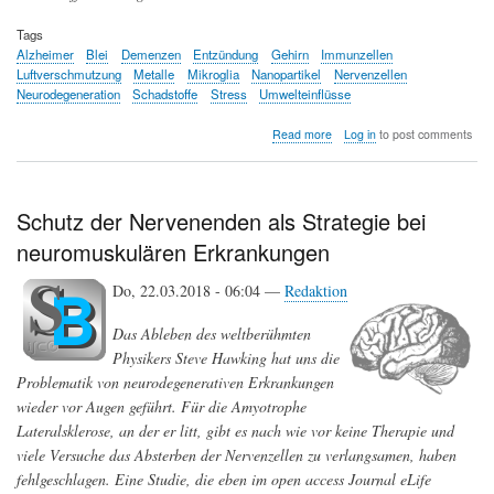
Tags
Alzheimer
Blei
Demenzen
Entzündung
Gehirn
Immunzellen
Luftverschmutzung
Metalle
Mikroglia
Nanopartikel
Nervenzellen
Neurodegeneration
Schadstoffe
Stress
Umwelteinflüsse
about
Read more
Log in
to post comments
Schadstoffe
-
Pathogene
Effekte
Schutz der Nervenenden als Strategie bei
auf
neuromuskulären Erkrankungen
die
grauen
Zellen
Do, 22.03.2018 - 06:04 —
Redaktion
Das Ableben des weltberühmten
Physikers Steve Hawking hat uns die
Problematik von neurodegenerativen Erkrankungen
wieder vor Augen geführt. Für die Amyotrophe
Lateralsklerose, an der er litt, gibt es nach wie vor keine Therapie und
viele Versuche das Absterben der Nervenzellen zu verlangsamen, haben
fehlgeschlagen. Eine Studie, die eben im open access Journal eLife