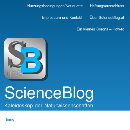
Skip
Nutzungsbedingungen/Netiquette
Haftungsausschluss
Main
to
main
navigation
Impressum und Kontakt
Über ScienceBlog.at
content
Ein kleines Corona – How-to
ScienceBlog
Kaleidoskop der Naturwissenschaften
Home
Breadcrumb