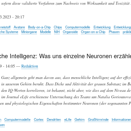
sofern diese validierte Verfahren zum Nachweis von Wirksamkeit und Toxizität 
03.2023 - 20:17
neistoff
Avatare
Body-on-a-Chip
Chips
Computermodelle
Entwicklung
Entwicklun
sche Systeme
Miniorgane
Modelle
NIH
Organoide
Organ-on-a-Chip
Phasen
präkl
che Intelligenz: Was uns einzelne Neuronen erzäh
19 - 14:05 —
Redaktion
Ganz allgemein geht man davon aus, dass menschliche Intelligenz auf der effi
in unserem Gehirn beruht. Dass Dicke und Aktivität der grauen Substanz im B
den IQ-Werten korrelieren, ist bekannt, nicht aber, wie dies auf dem Niveau de
im Journal eLife erschienene Untersuchung des Teams um Natalia Goriounova
n und physiologischen Eigenschaften bestimmter Neuronen (der sogenannten Py
n
Computermodelle
Cortex
Dendriten
eLife
Gehirn
Großhirnrinde
Informatione
sen