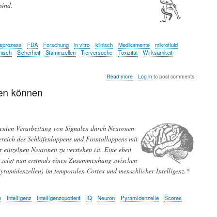
sind.
gsprozess
FDA
Forschung
in vitro
klinisch
Medikamente
mikrofluid
inisch
Sicherheit
Stammzellen
Tierversuche
Toxizität
Wirksamkeit
about
Read more
Log in
to post comments
Menschliche
len können
Avatare
auf
Silikonchips
-
ersetzen
zienten Verarbeitung von Signalen durch Neuronen
sie
Tierversuche
ereich des Schläfenlappens und Frontallappens mit
in
r einzelnen Neuronen zu verstehen ist. Eine eben
der
 zeigt nun erstmals einen Zusammenhang zwischen
Arzneimittel-
Entwicklung?
ramidenzellen) im temporalen Cortex und menschlicher Intelligenz.*
n
Intelligenz
Intelligenzquotient
IQ
Neuron
Pyramidenzelle
Scores