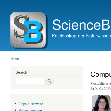
Main
navigation
ScienceB
Kaleidoskop der Naturwissen
Home
Breadcrumb
Compu
Search
Search
Menschliche Av
Sa 04.03.20
Tipps & Hinweise
Verlautbarungen