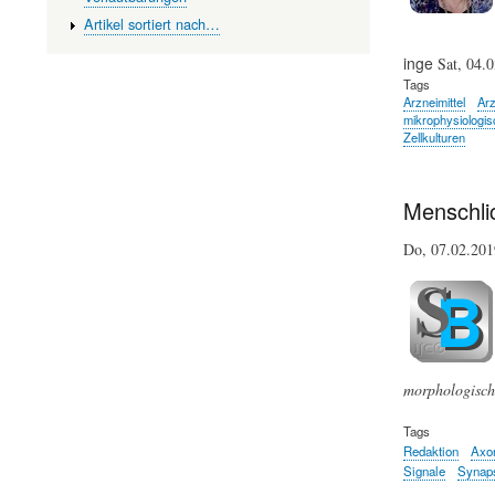
Artikel sortiert nach…
inge
Sat, 04.
Tags
Arzneimittel
Arz
mikrophysiologi
Zellkulturen
Menschli
Do, 07.02.20
morphologische
Tags
Redaktion
Axo
Signale
Synap