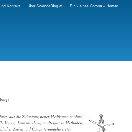
und Kontakt
Über ScienceBlog.at
Ein kleines Corona – How-to
klung?
chnet, das die Zulassung neuer Medikamente ohne
elle können human-relevante alternative Methoden,
hlicher Zellen und Computermodelle treten,