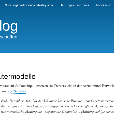
Skip
Nutzungsbedingungen/Netiquette
Haftungsausschluss
Impressum 
to
main
log
content
schaften
termodelle
atare auf Silikonchips - ersetzen sie Tierversuche in der Arzneimittel-Entwic
23 —
Inge Schuster
Ende Dezember 2022 hat der US-amerikanische Präsident ein Gesetz unterzei
die bislang erforderlichen, aufwändigen Tierversuche ermöglicht. An deren St
wie menschliche Miniorgane - sogenannte Organoide -, Multiorganchips mensc