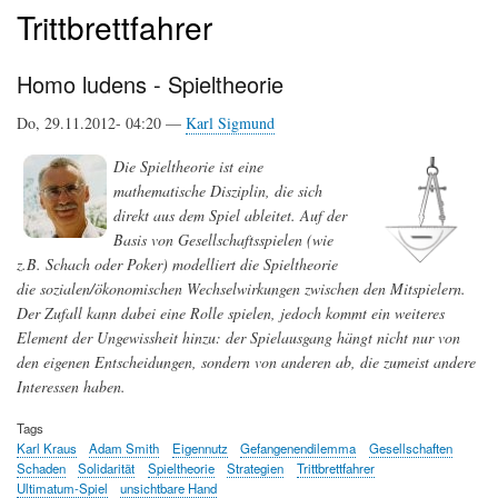
Trittbrettfahrer
Homo ludens - Spieltheorie
Do, 29.11.2012- 04:20 —
Karl Sigmund
Die Spieltheorie ist eine
mathematische Disziplin, die sich
direkt aus dem Spiel ableitet. Auf der
Basis von Gesellschaftsspielen (wie
z.B. Schach oder Poker) modelliert die Spieltheorie
die sozialen/ökonomischen Wechselwirkungen zwischen den Mitspielern.
Der Zufall kann dabei eine Rolle spielen, jedoch kommt ein weiteres
Element der Ungewissheit hinzu: der Spielausgang hängt nicht nur von
den eigenen Entscheidungen, sondern von anderen ab, die zumeist andere
Interessen haben.
Tags
Karl Kraus
Adam Smith
Eigennutz
Gefangenendilemma
Gesellschaften
Schaden
Solidarität
Spieltheorie
Strategien
Trittbrettfahrer
Ultimatum-Spiel
unsichtbare Hand