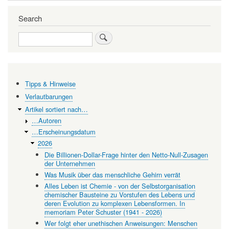
for
Search
Unsere
Search
Infrastrukturen
sind
viel
fragiler,
Tipps & Hinweise
als
Verlautbarungen
Artikel sortiert nach…
wir
…Autoren
meinen
…Erscheinungsdatum
2026
Die Billionen-Dollar-Frage hinter den Netto-Null-Zusagen
der Unternehmen
Was Musik über das menschliche Gehirn verrät
Alles Leben ist Chemie - von der Selbstorganisation
chemischer Bausteine zu Vorstufen des Lebens und
deren Evolution zu komplexen Lebensformen. In
memoriam Peter Schuster (1941 - 2026)
Wer folgt eher unethischen Anweisungen: Menschen