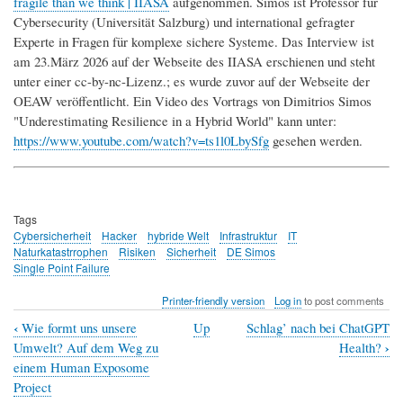
fragile than we think | IIASA
aufgenommen. Simos ist Professor für
Cybersecurity (Universität Salzburg) und international gefragter
Experte in Fragen für komplexe sichere Systeme. Das Interview ist
am 23.März 2026 auf der Webseite des IIASA erschienen und steht
unter einer cc-by-nc-Lizenz.; es wurde zuvor auf der Webseite der
OEAW veröffentlicht. Ein Video des Vortrags von Dimitrios Simos
"Underestimating Resilience in a Hybrid World" kann unter:
https://www.youtube.com/watch?v=ts1l0LbySfg
gesehen werden.
Tags
Cybersicherheit
Hacker
hybride Welt
Infrastruktur
IT
Naturkatastrrophen
Risiken
Sicherheit
DE Simos
Single Point Failure
Printer-friendly version
Log in
to post comments
‹
Wie formt uns unsere
Up
Schlag’ nach bei ChatGPT
Book
›
Umwelt? Auf dem Weg zu
Health?
traversal
einem Human Exposome
Project
links