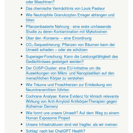
oder Maschinen?
Das chemische Vermächtnis von Louis Pasteur
Wie Neutrophile Granulozyten Erreger abfangen und
töten
Pflanzenbasierte Nahrung - eine erste umfassende
Studie zu deren Kontamination mit Mykotoxinen
Über den ›Konsens‹ – eine Einordnung
CO₂-Sequestrierung: Pflanzen von Bäumen kann der
Umwelt schaden – oder sie schützen
Superager-Forschung: Kann die Leistungsfähigkeit des
Gedächtnisses gesteigert werden?
Der CUSP-Cluster: eine EU-Initiative um die
Auswirkungen von Mikro- und Nanoplastiken auf den
menschlichen Körper zu verstehen
Wie Träume und Froschherzen zur Entdeckung von
Neurotransmittern führten
Cochrane Analyse: Keine Evidenz für klinisch relevante
Wirkung von Anti-Amyloid Antikörper-Therapien gegen
Alzheimer Demenz
Wie formt uns unsere Umwelt? Auf dem Weg zu einem
Human Exposome Project
Unsere Infrastrukturen sind viel fragiler, als wir meinen
Schlag’ nach bei ChatGPT Health?