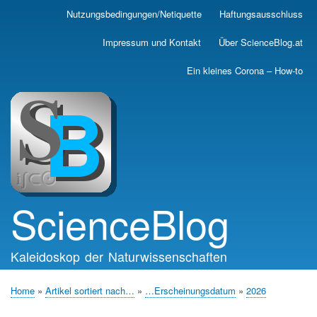
Skip
Nutzungsbedingungen/Netiquette
Haftungsausschluss
Main
to
main
navigation
Impressum und Kontakt
Über ScienceBlog.at
content
Ein kleines Corona – How-to
ScienceBlog
Kaleidoskop der Naturwissenschaften
Home
Artikel sortiert nach…
…Erscheinungsdatum
2026
Breadcrumb