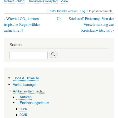
Robert Schlögl
Transformationspfad
Ziele
Printer-friendly version
Log in
to post comments
‹
Wieviel CO₂ können
Up
Stickstoff-Fixierung: Von der
Book
tropische Regenwälder
Verschmutzung zur
traversal
›
aufnehmen?
Kreislaufwirtschaft
links
Search
for
Energiewende
Search
(4):
Den
Wandel
Tipps & Hinweise
zeitlich
Verlautbarungen
flexibel
Artikel sortiert nach…
…Autoren
gestalten
…Erscheinungsdatum
2026
2025