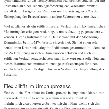
symptomatisch für das nichtsystemische Handeln des Staates, der mit
Festhalten an einer Technologieförderung das Wachstum bremst,
anstatt durch Freigabe des Rahmens und Bepreisung von CO
die
2
Einkopplung der Erneuerbaren in andere Sektoren zu unterstützen.
Viel nützlicher als ein zeitlich linearer Verlauf ist ein kontinuierliches
Monitoring der erfolgten Änderungen, um rechtzeitig gegensteuern zu
können. Dieses Instrument ist in Deutschland mit der Monitoring-
Kommission beim BMWi bereits eingerichtet. Sie hat einen sehr
detaillierten Kriterienkatalog mit Indikatoren gesammelt, mit dem sie
die Zielerreichung in vielen Dimensionen abbilden und auch im
zeitlichen Verlauf vorausschätzen kann. Eine vertrauensvolle Nutzung
dieses Instrumentes minimiert unnötige Aufwendungen für einen
sachlich nicht gerechtfertigten linearen Verlauf der Umgestaltung des
Systems.
Flexibilität im Umbauprozess
Eine zeitliche Flexibilität im Umbauprozess bedingt einen klaren, von
allen Akteuren zur Kenntnis genommenen und zumindest
mehrheitlich akzeptierten groben technischen Plan, wohin sich das
Energiesystem entwickeln soll. Solch ein Plan könnte wie in