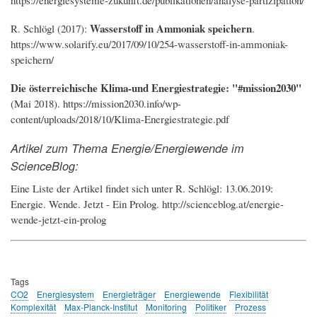
https://energiesysteme-zukunft.de/publikationen/analyse-partizipation/
Wasserstoff in Ammoniak speichern
R. Schlögl (2017):
.
https://www.solarify.eu/2017/09/10/254-wasserstoff-in-ammoniak-
speichern/
Die österreichische Klima-und Energiestrategie: "#mission2030"
(Mai 2018). https://mission2030.info/wp-
content/uploads/2018/10/Klima-Energiestrategie.pdf
Artikel zum Thema Energie/Energiewende im
ScienceBlog:
Eine Liste der Artikel findet sich unter R. Schlögl: 13.06.2019:
Energie. Wende. Jetzt - Ein Prolog. http://scienceblog.at/energie-
wende-jetzt-ein-prolog
Tags
CO2
Energiesystem
Energieträger
Energiewende
Flexibilität
Komplexität
Max-Planck-Institut
Monitoring
Politiker
Prozess