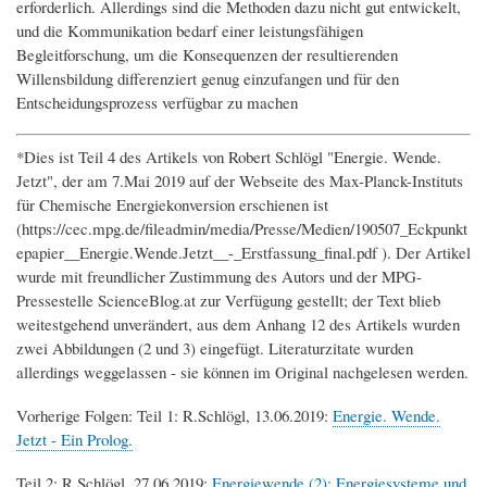
erforderlich. Allerdings sind die Methoden dazu nicht gut entwickelt,
und die Kommunikation bedarf einer leistungsfähigen
Begleitforschung, um die Konsequenzen der resultierenden
Willensbildung differenziert genug einzufangen und für den
Entscheidungsprozess verfügbar zu machen
*Dies ist Teil 4 des Artikels von Robert Schlögl "Energie. Wende.
Jetzt", der am 7.Mai 2019 auf der Webseite des Max-Planck-Instituts
für Chemische Energiekonversion erschienen ist
(https://cec.mpg.de/fileadmin/media/Presse/Medien/190507_Eckpunkt
epapier__Energie.Wende.Jetzt__-_Erstfassung_final.pdf ). Der Artikel
wurde mit freundlicher Zustimmung des Autors und der MPG-
Pressestelle ScienceBlog.at zur Verfügung gestellt; der Text blieb
weitestgehend unverändert, aus dem Anhang 12 des Artikels wurden
zwei Abbildungen (2 und 3) eingefügt. Literaturzitate wurden
allerdings weggelassen - sie können im Original nachgelesen werden.
Vorherige Folgen: Teil 1: R.Schlögl, 13.06.2019:
Energie. Wende.
Jetzt - Ein Prolog.
Teil 2: R.Schlögl, 27.06.2019:
Energiewende (2): Energiesysteme und