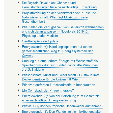
Die Digitale Revolution: Chancen und
Herausforderungen für eine nachhaltige Entwicklung
Projektförderung an der Schnittstelle von Kunst und
Naturwissenschaft: Wie trägt Musik zu unserer
Gesundheit bei?
Wie Zellen die Verfügbarkeit von Sauerstoff wahrnehmen
und sich daran anpassen - Nobelpreis 2019 für
Physiologie oder Medizin
Gentherapie - ein Update
Energiewende (6): Handlungsoptionen auf einem
gemeinschaftlichen Weg zu Energiesystemen der
Zukunft
Umstieg auf erneuerbare Energie mit Wasserstoff als
Speicherform - die fast hundert Jahre alte Vision des
J.B.S. Haldane
Wissenschaft, Kunst und Gesellschaft - Gustav Klimts
Deckengemälde für die Universität Wien
Pflanzen entfernen Luftschadstoffe in Innenräumen
Ein Comeback der Phagentherapie?
Energiewende (5): Von der Forschung zum Gesamtziel
einer nachhaltigen Energieversorgung
Wieviel CO₂ können tropische Regenwälder aufnehmen?
Energiewende (4): Den Wandel zeitlich flexibel gestalten