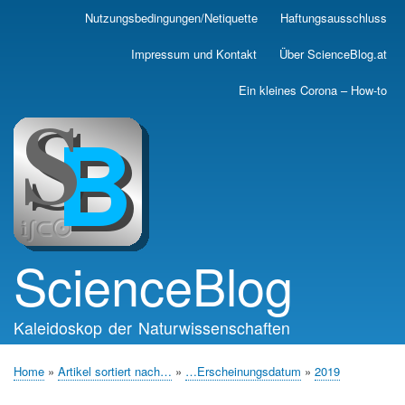
Skip
Nutzungsbedingungen/Netiquette
Haftungsausschluss
Main
to
main
navigation
Impressum und Kontakt
Über ScienceBlog.at
content
Ein kleines Corona – How-to
ScienceBlog
Kaleidoskop der Naturwissenschaften
Home
Artikel sortiert nach…
…Erscheinungsdatum
2019
Breadcrumb