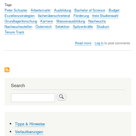
Tags
Peter Schuster
Arbeitsmarkt
Ausbildung
Bachelor of Science
Budget
Exzellenzstrategien
fächerüberschreitend
Förderung
freie Studienwahl
Grundlagenforschung
Karriere
Massenausbildung
Nachwuchs
Nachwuchsstellen
Österreich
Selektion
Spitzenkräfte
Studium
Tenure Track
about
Read more
Log in
to post comments
Grundlagenforschung
in
Österreich:
Förderung
des
wissenschaftlichen
Nachwuchses
Search
Search
Tipps & Hinweise
Verlautbarungen