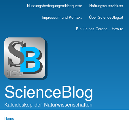
Skip
Nutzungsbedingungen/Netiquette
Haftungsausschluss
Main
to
main
navigation
Impressum und Kontakt
Über ScienceBlog.at
content
Ein kleines Corona – How-to
ScienceBlog
Kaleidoskop der Naturwissenschaften
Home
Breadcrumb