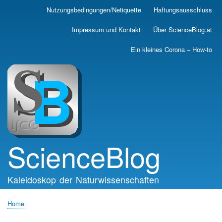
Skip
Nutzungsbedingungen/Netiquette
Haftungsausschluss
Main
to
main
navigation
Impressum und Kontakt
Über ScienceBlog.at
content
Ein kleines Corona – How-to
ScienceBlog
Kaleidoskop der Naturwissenschaften
Home
Breadcrumb