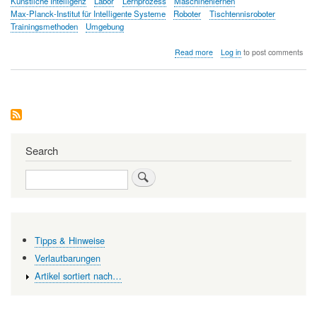
Künstliche Intelligenz
Labor
Lernprozess
Maschinenlernen
Max-Planck-Institut für Intelligente Systeme
Roboter
Tischtennisroboter
Trainingsmethoden
Umgebung
about
Read more
Log in
to post comments
Roboter
lernen
die
Welt
entdecken
Search
Search
Tipps & Hinweise
Verlautbarungen
Artikel sortiert nach…