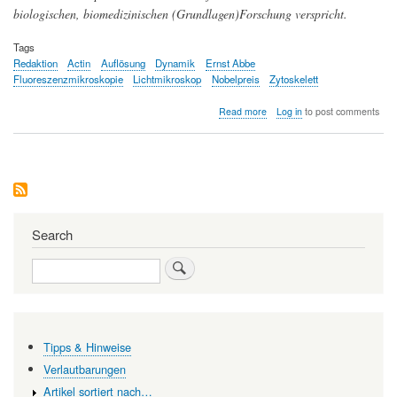
biologischen, biomedizinischen (Grundlagen)Forschung verspricht.
Tags
Redaktion
Actin
Auflösung
Dynamik
Ernst Abbe
Fluoreszenzmikroskopie
Lichtmikroskop
Nobelpreis
Zytoskelett
about
Read more
Log in
to post comments
Superauflösende
Mikroskopie
zeigt
Aufbau
und
Dynamik
der
Bausteine
Search
in
lebenden
Search
Zellen
Tipps & Hinweise
Verlautbarungen
Artikel sortiert nach…