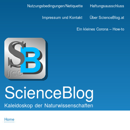
Skip
Nutzungsbedingungen/Netiquette
Haftungsausschluss
Main
to
main
navigation
Impressum und Kontakt
Über ScienceBlog.at
content
Ein kleines Corona – How-to
ScienceBlog
Kaleidoskop der Naturwissenschaften
Home
Breadcrumb