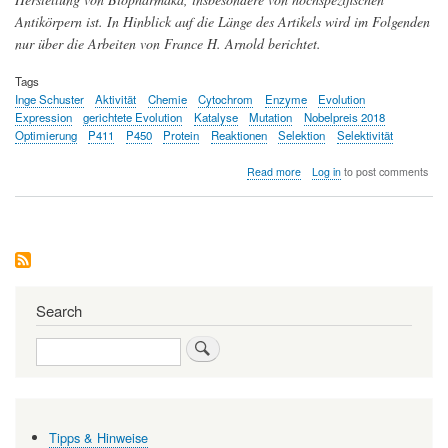
Antikörpern ist. In Hinblick auf die Länge des Artikels wird im Folgenden
nur über die Arbeiten von France H. Arnold berichtet.
Tags
Inge Schuster
Aktivität
Chemie
Cytochrom
Enzyme
Evolution
Expression
gerichtete Evolution
Katalyse
Mutation
Nobelpreis 2018
Optimierung
P411
P450
Protein
Reaktionen
Selektion
Selektivität
about
Read more
Log in
to post comments
Nobelpreis
für
Chemie
2018:
Darwins
Prinzipien
im
Reagenzglas
Search
oder
"Gerichtete
Search
Evolution
von
Enzymen"
Tipps & Hinweise