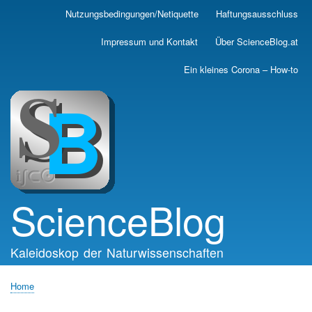
Skip
Nutzungsbedingungen/Netiquette
Haftungsausschluss
Main
to
main
navigation
Impressum und Kontakt
Über ScienceBlog.at
content
Ein kleines Corona – How-to
ScienceBlog
Kaleidoskop der Naturwissenschaften
Home
Breadcrumb