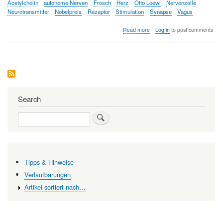
Acetylcholin
autonome Nerven
Frosch
Herz
Otto Loewi
Nervenzelle
Neurotransmitter
Nobelpreis
Rezeptor
Stimulation
Synapse
Vagus
about
Read more
Log in
to post comments
Wie
Träume
und
Froschherzen
zur
Entdeckung
von
Neurotransmittern
Search
führten
Search
Tipps & Hinweise
Verlautbarungen
Artikel sortiert nach…