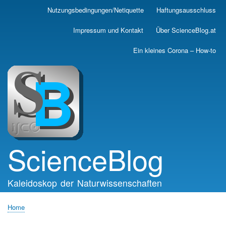
Skip
Nutzungsbedingungen/Netiquette
Haftungsausschluss
Main
to
main
navigation
Impressum und Kontakt
Über ScienceBlog.at
content
Ein kleines Corona – How-to
ScienceBlog
Kaleidoskop der Naturwissenschaften
Home
Breadcrumb