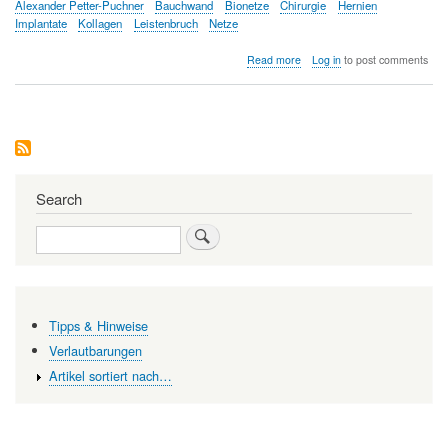
Alexander Petter-Puchner
Bauchwand
Bionetze
Chirurgie
Hernien
Implantate
Kollagen
Leistenbruch
Netze
about
Read more
Log in
to post comments
Biologische
Kollagenimplantate
in
der
Hernienchirurgie
–
quo
vaditis?
Search
Search
Tipps & Hinweise
Verlautbarungen
Artikel sortiert nach…