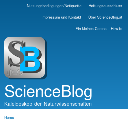
Skip
Nutzungsbedingungen/Netiquette
Haftungsausschluss
Main
to
main
navigation
Impressum und Kontakt
Über ScienceBlog.at
content
Ein kleines Corona – How-to
ScienceBlog
Kaleidoskop der Naturwissenschaften
Home
Breadcrumb