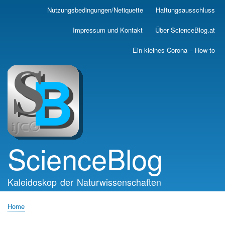
Skip
Nutzungsbedingungen/Netiquette
Haftungsausschluss
Main
to
main
navigation
Impressum und Kontakt
Über ScienceBlog.at
content
Ein kleines Corona – How-to
ScienceBlog
Kaleidoskop der Naturwissenschaften
Home
Breadcrumb