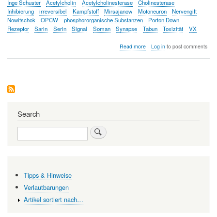
Inge Schuster
Acetylcholin
Acetylcholinesterase
Cholinesterase
Inhibierung
irreversibel
Kampfstoff
Mirsajanow
Motoneuron
Nervengift
Nowitschok
OPCW
phosphororganische Substanzen
Porton Down
Rezeptor
Sarin
Serin
Signal
Soman
Synapse
Tabun
Toxizität
VX
about
Read more
Log in
to post comments
Nowitschok
-
Nervengift
aus
der
Sicht
eines
Chemikers
Search
Search
Tipps & Hinweise
Verlautbarungen
Artikel sortiert nach…