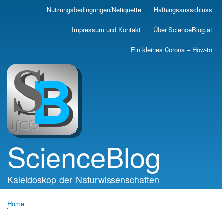
Skip
Nutzungsbedingungen/Netiquette
Haftungsausschluss
Main
to
main
navigation
Impressum und Kontakt
Über ScienceBlog.at
content
Ein kleines Corona – How-to
ScienceBlog
Kaleidoskop der Naturwissenschaften
Home
Breadcrumb